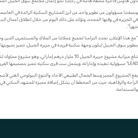
تاون هاوس فاخرة محطة هامة في رحلتنا نحو إكمال مجتمع سوق الجبيل الممي
وبصفتنا مسؤولون عن تطوير واحد من أبرز المشاريع السكنية الرائدة في العاصمة 
شهراً”.
“مع هذا الإعلان، نجدد التزامنا لجميع عملائنا من الملاك والمستثمرين الذين و
بتطوير سوق الجبيل ليكون وجهة سكنية فريدة في جزيرة الجبيل، تتميز بحيويتها و
تبلغ ميزانية مشروع جزيرة الجبيل 10 مليار درهم إماراتي، و
LEAD” مسؤولية تنفيذه وإداراته، ويشمل ست قرى سكنية تتميز بتصميمها الفريد والمبتكر وتقع بين جزيرتي ياس والسعديات.
يقع المشروع المميز وسط الجمال الطبيعي الأخاذ والتنوع البيولوجي الغني لأش
الراحة والرفاهية، حيث من المخطط أن يشكل إضافة مميزة للمشهد السكني في إ
والمستدامة.