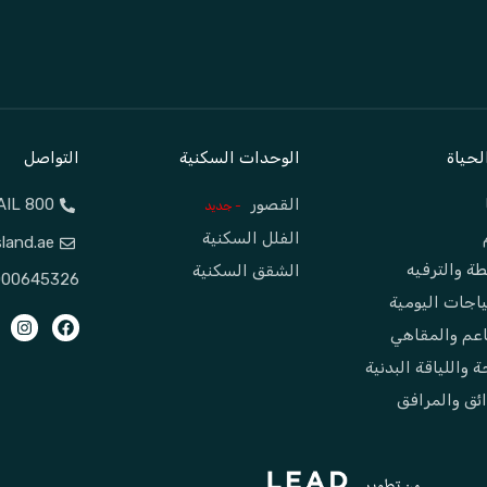
لحياة
الوحدات السكنية
التواصل
القصور
800 JUBAIL
- جديد
الفلل السكنية
sland.ae
طة والترفيه
الشقق السكنية
645326‬ DMT
ياجات اليومية
عم والمقاهي
 واللياقة البدنية
ئق والمرافق
من تطوير