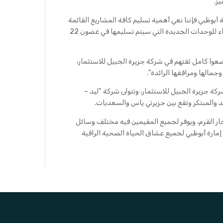
ز.
أبوظبي فإننا نعي أهمية تسليم كافة المشاريع القائمة
في الجزيرة في وقتها المحدد، ونؤكد على ذلك اليوم من خلال انطلاق أعمال البناء للوحدات الجديدة التي سيتم تسليمها في غضون 22
ضعوا كامل ثقتهم في شركة جزيرة الجبيل للاستثمار،
جمالها ومرافقها الرائدة”.
هو مشروع مملوك لشركة جزيرة الجبيل للاستثمار، وتتولى شركة “ليد –
جار القرم، ويوفر لجميع المقيمين فيه مختلف وسائل
مارة أبوظبي لجميع عشاق الحياة الصحية الراقية