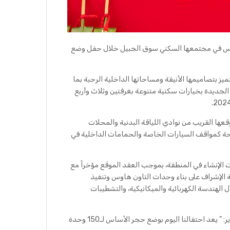
هاوس في مجتمعها السكني سوق الجبيل خلال حفل وضع
دة، أعلى معايير الجودة، وتتميز بتصاميمها الأنيقة ومساحاتها الداخلية الرحبة بما
الجديدة بخيارات سكنية متنوعة بغرفتين وثلاث وأربع
عها القريب من نوادي اللياقة البدنية والمحلات
لراحة كمواقف السيارات الخاصة والحمامات الداخلية في
 الإنشاء في المنطقة، بموجب العقد الموقع مؤخراً مع
2 مليون درهم إماراتي، مسؤولية الإشراف على بناء وحدات التاون هاوس وتنفيذ
 الهندسة الكهربائية والميكانيكية، والتشطيبات
وبهذه المناسبة، قال ديفيد إيفانز، المدير التنفيذي للتطوير لدى شركة ليد للتطوير: ” يعد احتفالنا اليوم بوضع حجر الأساس لـ150 وحدة