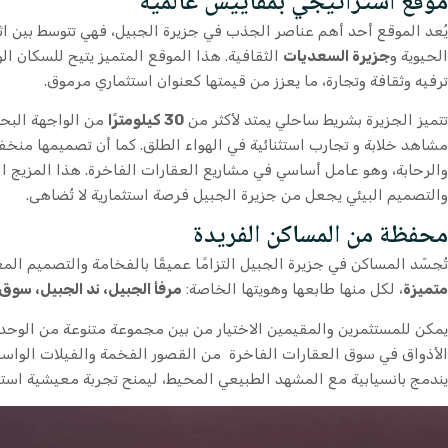
موقع استراتيجي بمقاييس عالمية
يُعد الموقع أحد أهم عناصر الجذب في جزيرة الجبيل، فهي تتوسط بين اثنت
الحيوية و
جزيرة السعديات
الثقافية. هذا الموقع المتميز يتيح للسكان ا
ترفيه وثقافة وتجارة، ما يعزز من قيمتها كعنوان استثماري مرموق.
تتميز الجزيرة بشريط ساحلي يمتد لأكثر من
30 كيلومترًا
من الواجهة البحري
مشاهد خلابة و تجارب استثنائية في الهواء الطلق. كما أن تصميمها منخ
والرحابة، وهو عامل أساسي في مشاريع العقارات الفاخرة. هذا المزيج الف
والتصميم البيئي يجعل من جزيرة الجبيل فرصة استثمارية لا تُضاهى.
محفظة من المساكن الفريدة
تُجسّد المساكن في جزيرة الجبيل التزامًا عميقًا بالفخامة والتصميم الم
متميزة
، لكل منها طابعها وهويتها الخاصة:
مرفأ الجبيل، ند الجبيل، سوق 
يمكن للمستثمرين والمقيمين الاختيار من بين مجموعة متنوعة من الو
الأذواق في سوق العقارات الفاخرة من القصور الفخمة والفيلات الواسع
يندمج بانسيابية مع المشهد الطبيعي المحيط، ليمنح تجربة معيشية استثن