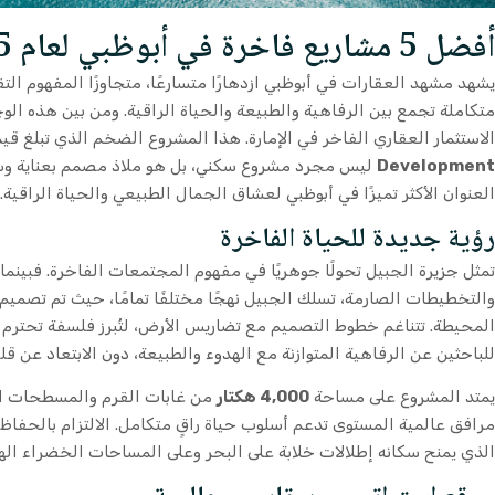
أفضل 5 مشاريع فاخرة في أبوظبي لعام 2025
يشهد مشهد العقارات في أبوظبي ازدهارًا متسارعًا، متجاوزًا المفهوم
متكاملة تجمع بين الرفاهية والطبيعة والحياة الراقية. ومن بين هذه الوج
الاستثمار العقاري الفاخر في الإمارة. هذا المشروع الضخم الذي تبلغ قي
Development
ليس مجرد مشروع سكني، بل هو ملاذ مصمم بعناية وسط ا
العنوان الأكثر تميزًا في أبوظبي لعشاق الجمال الطبيعي والحياة الراقية.
رؤية جديدة للحياة الفاخرة
تمثل جزيرة الجبيل تحولًا جوهريًا في مفهوم المجتمعات الفاخرة. فبينما 
والتخطيطات الصارمة، تسلك الجبيل نهجًا مختلفًا تمامًا، حيث تم تصميم 
المحيطة. تتناغم خطوط التصميم مع تضاريس الأرض، لتُبرز فلسفة تحترم الب
للباحثين عن الرفاهية المتوازنة مع الهدوء والطبيعة، دون الابتعاد عن ق
يمتد المشروع على مساحة
4,000 هكتار
من غابات القرم والمسطحات ال
مرافق عالمية المستوى تدعم أسلوب حياة راقٍ متكامل. الالتزام بالحفا
الذي يمنح سكانه إطلالات خلابة على البحر وعلى المساحات الخضراء الها