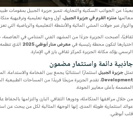
بعيدًا عن الجوانب السكنية والتجارية، تتميز جزيرة الجبيل بمقومات طبيعي
معالمها
منتزه القرم في جزيرة الجبيل
، أول وجهة تعليمية وترفيهية متك
والزوار عبر جولات المشي المائية والأنشطة التعليمية والرياضية التي تعزز 
ثقافيًا، أصبحت الجزيرة جزءًا من المشهد الفني المتنامي في العاصمة،
اختيارها لتكون محطة رئيسية في
معرض منار أبوظبي 2025
الذي تنظمه د
الرسمي يؤكد مكانة الجزيرة كمركز ثقافي بارز في الإمارة.
جاذبية دائمة واستثمار مضمون
تمثل
جزيرة الجبيل
استثمارًا استثنائيًا يجمع بين الفخامة والاستدامة. المشروع تبلغ قيمته 15
Development
، تقدم الجزيرة مزيجًا فريدًا من المساحات الطبيعية الخ
المصممة بأعلى معايير الجودة.
من خلال مرافقها المتكاملة، ودورها الثقافي البارز، والتزامها بالحفاظ 
عوائد استثمارية طويلة المدى. إنها الوجهة المثالية لكل من يبحث عن است
قلب أبوظبي.